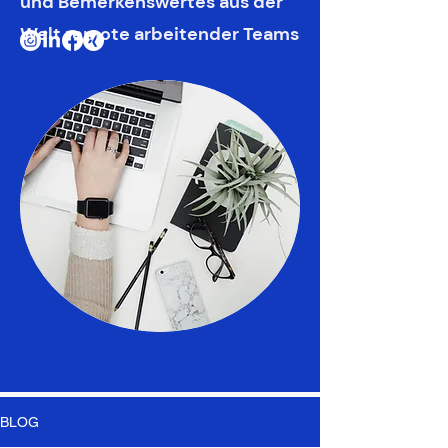
und Bemerkenswertes aus der
Welt
remote arbeitender Teams
BLOG