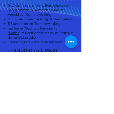
Gründliche systemische Betrachtung der
beobachteten Herausforderungen im
Vorfeld der Teamentwicklung
2 Stunden online-Beratung der Teamleitung
5 Stunden online-Teamentwicklung
mit
Team-Check
und
Personality
Profiler
um Konfliktpot
entialen im Team auf
den Grund zu gehen
Erarbeitung konkreter Klärungswege
3.900 € zzgl. MwSt.
ab*
* > 6 Personen + 250 € p.P
Termine nach Vereinbarung
Jetzt anfragen