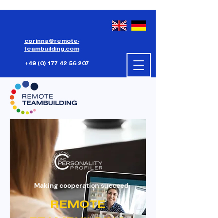
corinna@remote-
teambuilding.com
+49 (0) 177 42 56 207
Making cooperation succeed
REMOTE